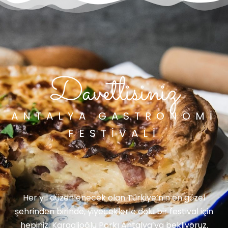
Davetlisiniz
ANTALYA GASTRONOMI
FESTIVALI
Her yıl düzenlenecek olan Türkiye’nin en güzel
şehrinden birinde, yiyeceklerle dolu bir festival için
hepinizi Karaalioğlu Parkı Antalya’ya bekliyoruz.